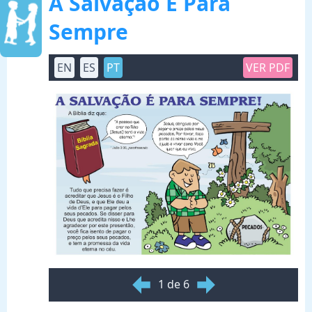
A Salvação É Para
Sempre
EN
ES
PT
VER PDF
1 de 6