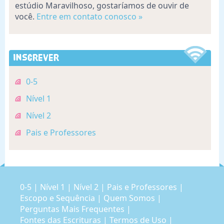
estúdio Maravilhoso, gostaríamos de ouvir de
você.
Entre em contato conosco »
Inscrever
0-5
Nível 1
Nível 2
Pais e Professores
0-5
|
Nível 1
|
Nível 2
|
Pais e Professores
|
Escopo e Sequência
|
Quem Somos
|
Perguntas Mais Frequentes
|
Fontes das Escrituras
|
Termos de Uso
|