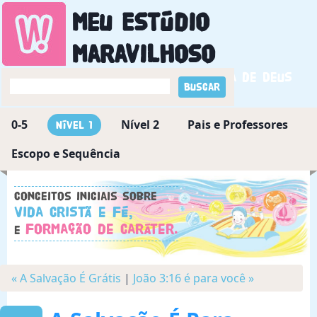
Meu Estúdio
Maravilhoso
Descobrindo a maravilha de Deus
0-5
Nível 2
Pais e Professores
Nível 1
Escopo e Sequência
Conceitos iniciais sobre
Vida Cristã e Fé,
Formação de Caráter.
e
« A Salvação É Grátis
|
João 3:16 é para você »