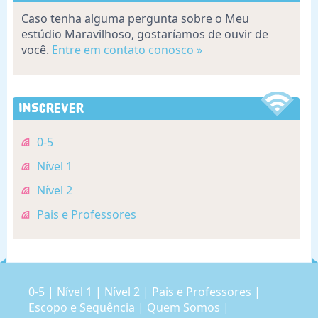
Caso tenha alguma pergunta sobre o Meu
estúdio Maravilhoso, gostaríamos de ouvir de
você.
Entre em contato conosco »
Inscrever
0-5
Nível 1
Nível 2
Pais e Professores
0-5
|
Nível 1
|
Nível 2
|
Pais e Professores
|
Escopo e Sequência
|
Quem Somos
|