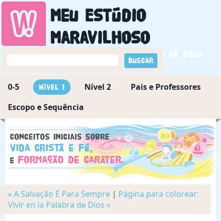
Meu Estúdio
Maravilhoso
Descobrindo a maravilha de Deus
0-5
Nível 2
Pais e Professores
Nível 1
Escopo e Sequência
Conceitos iniciais sobre
Vida Cristã e Fé,
Formação de Caráter.
e
« A Salvação É Para Sempre
|
Página para colorear:
Vivir en la Palabra de Dios »