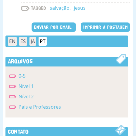
salvação
,
jesus
Tagged
ENVIAR POR EMAIL
IMPRIMIR A POSTAGEM
EN
ES
JA
PT
Arquivos
0-5
Nível 1
Nível 2
Pais e Professores
Contato