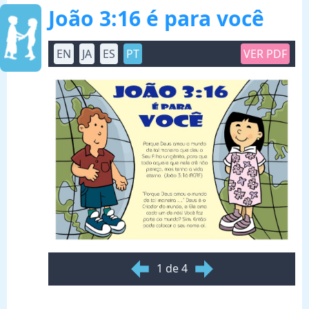
João 3:16 é para você
EN
JA
ES
PT
VER PDF
1 de 4