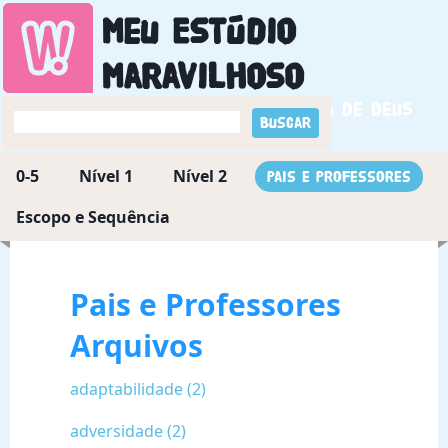
Meu Estúdio
Maravilhoso
Descobrindo a maravilha de Deus
0-5
Nível 1
Nível 2
Pais e Professores
Escopo e Sequência
Pais e Professores
Arquivos
adaptabilidade (2)
adversidade (2)