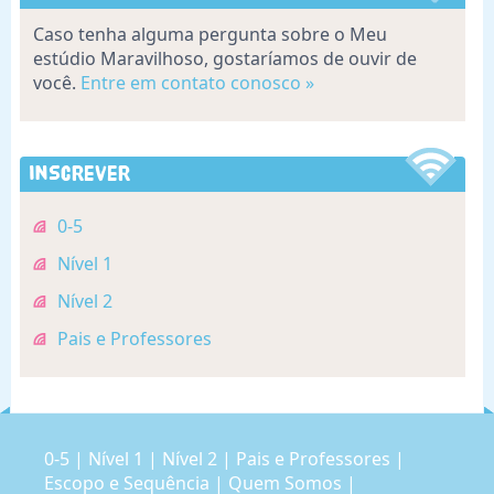
Caso tenha alguma pergunta sobre o Meu
estúdio Maravilhoso, gostaríamos de ouvir de
você.
Entre em contato conosco »
Inscrever
0-5
Nível 1
Nível 2
Pais e Professores
0-5
|
Nível 1
|
Nível 2
|
Pais e Professores
|
Escopo e Sequência
|
Quem Somos
|