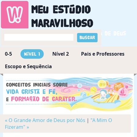
Meu Estúdio
Maravilhoso
Descobrindo a maravilha de Deus
0-5
Nível 2
Pais e Professores
Nível 1
Escopo e Sequência
Conceitos iniciais sobre
Vida Cristã e Fé,
Formação de Caráter.
e
« O Grande Amor de Deus por Nós
|
"A Mim O
Fizeram" »