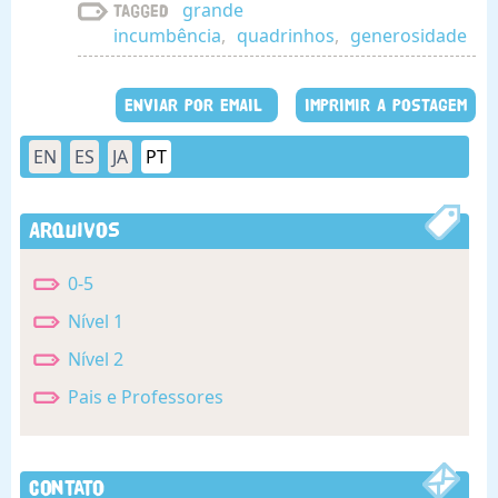
grande
Tagged
incumbência
,
quadrinhos
,
generosidade
ENVIAR POR EMAIL
IMPRIMIR A POSTAGEM
EN
ES
JA
PT
Arquivos
0-5
Nível 1
Nível 2
Pais e Professores
Contato