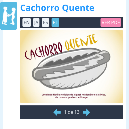
Cachorro Quente
EN
JA
ES
PT
VER PDF
1 de 13