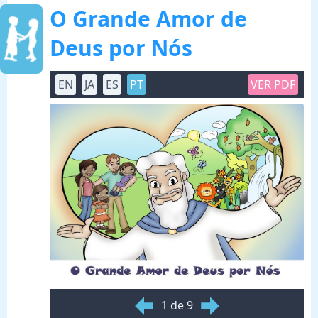
O Grande Amor de
Deus por Nós
EN
JA
ES
PT
VER PDF
1 de 9