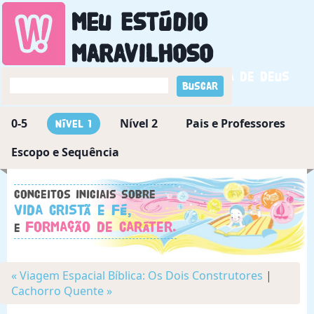
Meu Estúdio
Maravilhoso
Descobrindo a maravilha de Deus
0-5
Nível 2
Pais e Professores
Nível 1
Escopo e Sequência
Conceitos iniciais sobre
Vida Cristã e Fé,
Formação de Caráter.
e
« Viagem Espacial Bíblica: Os Dois Construtores
|
Cachorro Quente »