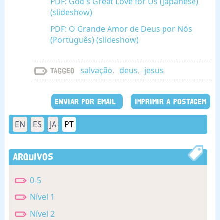
PDF: God's Great Love for Us (Japanese)
(slideshow)
PDF: O Grande Amor de Deus por Nós
(Português) (slideshow)
salvação
,
deus
,
jesus
Tagged
ENVIAR POR EMAIL
IMPRIMIR A POSTAGEM
EN
ES
JA
PT
Arquivos
0-5
Nível 1
Nível 2