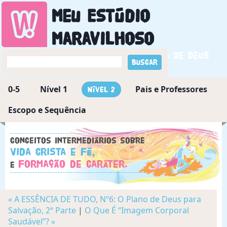
Meu Estúdio
Maravilhoso
Descobrindo a maravilha de Deus
0-5
Nível 1
Pais e Professores
Nível 2
Escopo e Sequência
Conceitos intermediários sobre
Vida Crista e Fé,
Formação de Caráter.
e
« A ESSÊNCIA DE TUDO, Nº6: O Plano de Deus para
Salvação, 2ª Parte
|
O Que É “Imagem Corporal
Saudável”? »