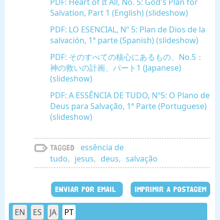
PDF: Heart of It All, No. 5: God's Plan for
Salvation, Part 1 (English) (slideshow)
PDF: LO ESENCIAL, Nº 5: Plan de Dios de la
salvación, 1ª parte (Spanish) (slideshow)
PDF: そのすべての核心にあるもの、No.5：
神の救いの計画、パート1 (Japanese)
(slideshow)
PDF: A ESSÊNCIA DE TUDO, Nº5: O Plano de
Deus para Salvação, 1ª Parte (Portuguese)
(slideshow)
essência de
Tagged
tudo
,
jesus
,
deus
,
salvação
ENVIAR POR EMAIL
IMPRIMIR A POSTAGEM
EN
ES
JA
PT