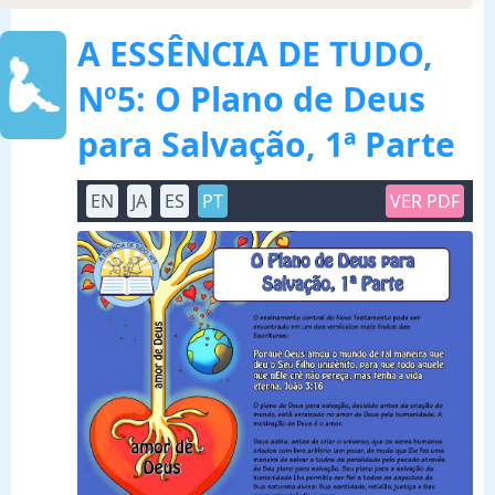
A ESSÊNCIA DE TUDO,
Nº5: O Plano de Deus
para Salvação, 1ª Parte
EN
JA
ES
PT
VER PDF