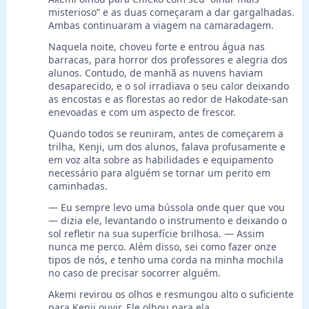
misterioso” e as duas começaram a dar gargalhadas.
Ambas continuaram a viagem na camaradagem.
Naquela noite, choveu forte e entrou água nas
barracas, para horror dos professores e alegria dos
alunos. Contudo, de manhã as nuvens haviam
desaparecido, e o sol irradiava o seu calor deixando
as encostas e as florestas ao redor de Hakodate-san
enevoadas e com um aspecto de frescor.
Quando todos se reuniram, antes de começarem a
trilha, Kenji, um dos alunos, falava profusamente e
em voz alta sobre as habilidades e equipamento
necessário para alguém se tornar um perito em
caminhadas.
— Eu sempre levo uma bússola onde quer que vou
— dizia ele, levantando o instrumento e deixando o
sol refletir na sua superfície brilhosa. — Assim
nunca me perco. Além disso, sei como fazer onze
tipos de nós,
e
tenho uma corda na minha mochila
no caso de precisar socorrer alguém.
Akemi revirou os olhos e resmungou alto o suficiente
para Kenji ouvir. Ele olhou para ela.