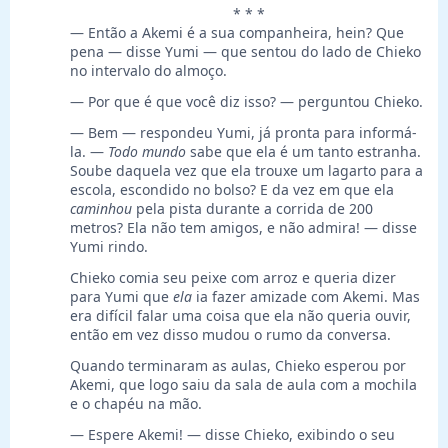
* * *
— Então a Akemi é a sua companheira, hein? Que
pena — disse Yumi — que sentou do lado de Chieko
no intervalo do almoço.
— Por que é que você diz isso? — perguntou Chieko.
— Bem — respondeu Yumi, já pronta para informá-
la. —
Todo mundo
sabe que ela é um tanto estranha.
Soube daquela vez que ela trouxe um lagarto para a
escola, escondido no bolso? E da vez em que ela
caminhou
pela pista durante a corrida de 200
metros? Ela não tem amigos, e não admira! — disse
Yumi rindo.
Chieko comia seu peixe com arroz e queria dizer
para Yumi que
ela
ia fazer amizade com Akemi. Mas
era difícil falar uma coisa que ela não queria ouvir,
então em vez disso mudou o rumo da conversa.
Quando terminaram as aulas, Chieko esperou por
Akemi, que logo saiu da sala de aula com a mochila
e o chapéu na mão.
— Espere Akemi! — disse Chieko, exibindo o seu