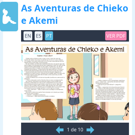
As Aventuras de Chieko
e Akemi
EN
ES
PT
VER PDF
1 de 10