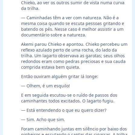
Chieko, ao ver os outros sumir de vista numa curva
da trilha.
— Caminhadas têm a ver com natureza. Não é a
mesma coisa quando se escuta pessoas gritando e
batendo os pés. Nesse caso é melhor assistir a um
documentário sobre a natureza.
Akemi parou Chieko e apontou. Chieko percebeu um
reflexo azulado perto de uma rocha, do lado da
trilha. Um lagarto observava as garotas; seus olhos
redondos eram como pedras preciosas e sua cauda
comprida estava bem quieta.
Então ouviram alguém gritar lá longe:
— Olhem, é um esquilo!
E em seguida escutou-se o ruído de passos dos
caminhantes todos excitados. O lagarto fugiu.
— Está entendendo o que eu quero dizer?
— Sim. Acho que sim.
Foram caminhando juntas em silêncio por baixo dos
pinheiros e escutando o cantar das cigarras. A trilha