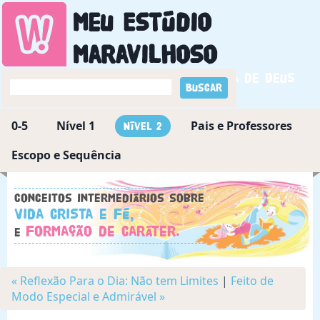
Meu Estúdio
Maravilhoso
Descobrindo a maravilha de Deus
0-5
Nível 1
Pais e Professores
Nível 2
Escopo e Sequência
Conceitos intermediários sobre
Vida Crista e Fé,
Formação de Caráter.
e
« Reflexão Para o Dia: Não tem Limites
|
Feito de
Modo Especial e Admirável »