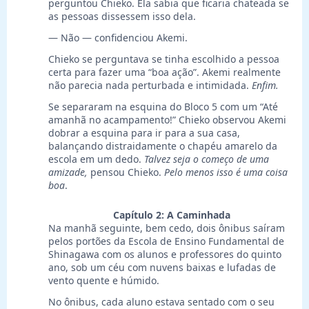
perguntou Chieko. Ela sabia que ficaria chateada se
as pessoas dissessem isso dela.
— Não — confidenciou Akemi.
Chieko se perguntava se tinha escolhido a pessoa
certa para fazer uma “boa ação”. Akemi realmente
não parecia nada perturbada e intimidada.
Enfim.
Se separaram na esquina do Bloco 5 com um “Até
amanhã no acampamento!” Chieko observou Akemi
dobrar a esquina para ir para a sua casa,
balançando distraidamente o chapéu amarelo da
escola em um dedo.
Talvez seja o começo de uma
amizade,
pensou Chieko.
Pelo menos isso é uma coisa
boa
.
Capítulo 2: A Caminhada
Na manhã seguinte, bem cedo, dois ônibus saíram
pelos portões da Escola de Ensino Fundamental de
Shinagawa com os alunos e professores do quinto
ano, sob um céu com nuvens baixas e lufadas de
vento quente e húmido.
No ônibus, cada aluno estava sentado com o seu