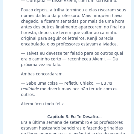
— Obrigada — disse Akemi, com um sorrisinho.
Pouco depois, a trilha terminou e elas riscaram seus
nomes da lista da professora. Mais ninguém havia
chegado, e ficaram sentadas por mais de uma hora
antes dos outros finalmente aparecerem no final da
floresta, depois de terem que voltar ao caminho
original para seguir os letreiros. Kenji parecia
encabulado, e os professores estavam aliviados.
— Talvez eu devesse ter falado para os outros qual
era o caminho certo — reconheceu Akemi. — Da
próxima vez eu falo.
Ambas concordaram.
— Sabe uma coisa — refletiu Chieko. — Eu
na
realidade
me diverti mais por não ter ido com os
outros.
Akemi ficou toda feliz.
Capítulo 3: Eu Te Desafio…
Era a última semana de setembro e os professores
estavam hasteando bandeiras e fazendo grinaldas
de flores enormes para o
undoukai
, o dia do esporte