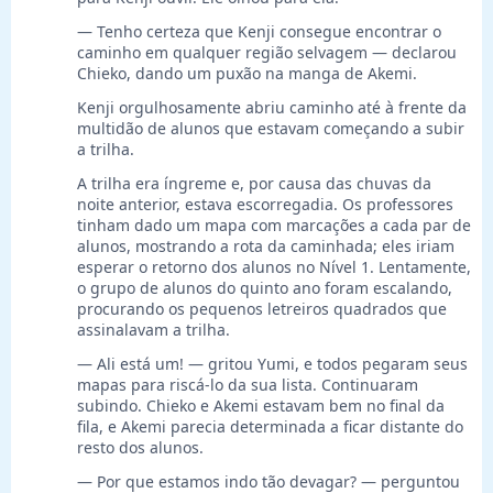
— Tenho certeza que Kenji consegue encontrar o
caminho em qualquer região selvagem — declarou
Chieko, dando um puxão na manga de Akemi.
Kenji orgulhosamente abriu caminho até à frente da
multidão de alunos que estavam começando a subir
a trilha.
A trilha era íngreme e, por causa das chuvas da
noite anterior, estava escorregadia. Os professores
tinham dado um mapa com marcações a cada par de
alunos, mostrando a rota da caminhada; eles iriam
esperar o retorno dos alunos no Nível 1. Lentamente,
o grupo de alunos do quinto ano foram escalando,
procurando os pequenos letreiros quadrados que
assinalavam a trilha.
— Ali está um! — gritou Yumi, e todos pegaram seus
mapas para riscá-lo da sua lista. Continuaram
subindo. Chieko e Akemi estavam bem no final da
fila, e Akemi parecia determinada a ficar distante do
resto dos alunos.
— Por que estamos indo tão devagar? — perguntou