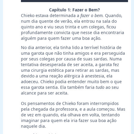
Capítulo 1: Fazer o Bem?
Chieko estava determinada a
fazer o bem.
Quando,
num dia quente de verão, ela entrou na sala do
quinto ano e viu seus trinta e um colegas, ficou
profundamente convicta que nesse dia encontraria
alguém para quem fazer uma boa ação.
No dia anterior, ela tinha lido a terrível história de
uma garota que não tinha amigos e era perseguida
por seus colegas por causa de suas sardas. Numa
tentativa desesperada de ser aceita, a garota fez
uma cirurgia estética para retirar as sardas, mas
devido a uma reação alérgica à anestesia, ela
adoeceu. Chieko podia entender muito bem o que
essa garota sentia. Ela também faria
tudo
ao seu
alcance para ser aceita.
Os pensamentos de Chieko foram interrompidos
pela chegada da professora, e a aula começou. Mas
de vez em quando, ela olhava em volta, tentando
imaginar para quem ela iria fazer sua boa ação
naquele dia.