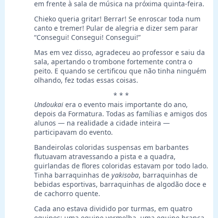
em frente à sala de música na próxima quinta-feira.
Chieko queria gritar! Berrar! Se enroscar toda num
canto e tremer! Pular de alegria e dizer sem parar
“Consegui! Consegui! Consegui!”
Mas em vez disso, agradeceu ao professor e saiu da
sala, apertando o trombone fortemente contra o
peito. E quando se certificou que não tinha ninguém
olhando, fez todas essas coisas.
* * *
Undoukai
era o evento mais importante do ano,
depois da Formatura. Todas as famílias e amigos dos
alunos — na realidade a cidade inteira —
participavam do evento.
Bandeirolas coloridas suspensas em barbantes
flutuavam atravessando a pista e a quadra,
guirlandas de flores coloridas estavam por todo lado.
Tinha barraquinhas de
yakisoba
, barraquinhas de
bebidas esportivas, barraquinhas de algodão doce e
de cachorro quente.
Cada ano estava dividido por turmas, em quatro
equipes: uma equipe vermelha, uma equipe branca,