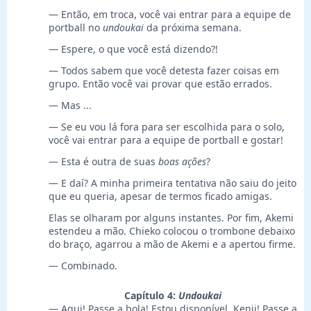
— Então, em troca, você vai entrar para a equipe de
portball no
undoukai
da próxima semana.
— Espere, o que você está dizendo?!
— Todos sabem que você detesta fazer coisas em
grupo. Então você vai provar que estão errados.
— Mas ...
— Se eu vou lá fora para ser escolhida para o solo,
você vai entrar para a equipe de portball e gostar!
— Esta é outra de suas
boas ações
?
— E daí? A minha primeira tentativa não saiu do jeito
que eu queria, apesar de termos ficado amigas.
Elas se olharam por alguns instantes. Por fim, Akemi
estendeu a mão. Chieko colocou o trombone debaixo
do braço, agarrou a mão de Akemi e a apertou firme.
— Combinado.
Capítulo 4:
Undoukai
— Aqui! Passe a bola! Estou disponível, Kenji! Passe a