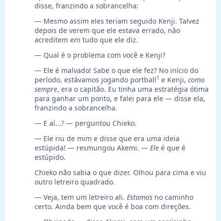
disse, franzindo a sobrancelha:
— Mesmo assim eles teriam seguido Kenji. Talvez
depois de verem que ele estava errado, não
acreditem em tudo que ele diz.
— Qual é o problema com você e Kenji?
— Ele é malvado! Sabe o que ele fez? No início do
1
período, estávamos jogando portball
e Kenji,
como
sempre
, era o capitão. Eu tinha uma estratégia ótima
para ganhar um ponto, e falei para ele — disse ela,
franzindo a sobrancelha.
— E aí...? — perguntou Chieko.
— Ele riu de mim e disse que era uma ideia
estúpida! — resmungou Akemi. —
Ele
é que é
estúpido.
Chieko não sabia o que dizer. Olhou para cima e viu
outro letreiro quadrado.
— Veja, tem um letreiro ali.
Estamos
no caminho
certo. Ainda bem que você é boa com direções.