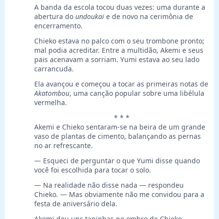
A banda da escola tocou duas vezes: uma durante a
abertura do
undoukai
e de novo na cerimônia de
encerramento.
Chieko estava no palco com o seu trombone pronto;
mal podia acreditar. Entre a multidão, Akemi e seus
pais acenavam a sorriam. Yumi estava ao seu lado
carrancuda.
Ela avançou e começou a tocar as primeiras notas de
Akatombou
, uma canção popular sobre uma libélula
vermelha.
* * *
Akemi e Chieko sentaram-se na beira de um grande
vaso de plantas de cimento, balançando as pernas
no ar refrescante.
— Esqueci de perguntar o que Yumi disse quando
você foi escolhida para tocar o solo.
— Na realidade não disse nada — respondeu
Chieko. — Mas obviamente não me convidou para a
festa de aniversário dela.
Akemi deu uns tapinhas no ombro de Chieko.