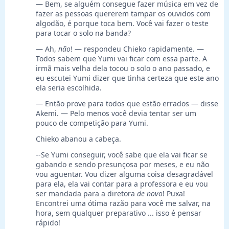
— Bem, se alguém consegue fazer música em vez de
fazer as pessoas quererem tampar os ouvidos com
algodão, é porque toca bem. Você vai fazer o teste
para tocar o solo na banda?
— Ah,
não
! — respondeu Chieko rapidamente. —
Todos sabem que Yumi vai ficar com essa parte. A
irmã mais velha dela tocou o solo o ano passado, e
eu escutei Yumi dizer que tinha certeza que este ano
ela seria escolhida.
— Então prove para todos que estão errados — disse
Akemi. — Pelo menos você devia tentar ser um
pouco de competição para Yumi.
Chieko abanou a cabeça.
--Se Yumi conseguir, você sabe que ela vai ficar se
gabando e sendo presunçosa por meses, e eu não
vou aguentar. Vou dizer alguma coisa desagradável
para ela, ela vai contar para a professora e eu vou
ser mandada para a diretora
de novo
! Puxa!
Encontrei uma ótima razão para você me salvar, na
hora, sem qualquer preparativo ... isso é pensar
rápido!