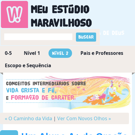
Meu Estúdio
Maravilhoso
Descobrindo a maravilha de Deus
0-5
Nível 1
Pais e Professores
Nível 2
Escopo e Sequência
Conceitos intermediários sobre
Vida Crista e Fé,
Formação de Caráter.
e
« O Caminho da Vida
|
Ver Com Novos Olhos »