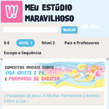
Meu Estúdio
Maravilhoso
Descobrindo a maravilha de Deus
0-5
Nível 2
Pais e Professores
Nível 1
Escopo e Sequência
Conceitos iniciais sobre
Vida Cristã e Fé,
Formação de Caráter.
e
« Parábolas de Jesus: A Mulher Persistente
|
Refletir,
Como a Lua »