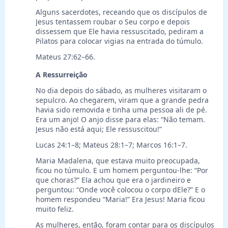
Alguns sacerdotes, receando que os discípulos de
Jesus tentassem roubar o Seu corpo e depois
dissessem que Ele havia ressuscitado, pediram a
Pilatos para colocar vigias na entrada do túmulo.
Mateus 27:62–66.
A Ressurreição
No dia depois do sábado, as mulheres visitaram o
sepulcro. Ao chegarem, viram que a grande pedra
havia sido removida e tinha uma pessoa ali de pé.
Era um anjo! O anjo disse para elas: “Não temam.
Jesus não está aqui; Ele ressuscitou!”
Lucas 24:1–8; Mateus 28:1–7; Marcos 16:1–7.
Maria Madalena, que estava muito preocupada,
ficou no túmulo. E um homem perguntou-lhe: “Por
que choras?” Ela achou que era o jardineiro e
perguntou: “Onde você colocou o corpo dEle?” E o
homem respondeu “Maria!” Era Jesus! Maria ficou
muito feliz.
As mulheres, então, foram contar para os discípulos