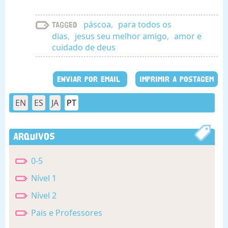
páscoa
,
para todos os
Tagged
dias
,
jesus seu melhor amigo
,
amor e
cuidado de deus
ENVIAR POR EMAIL
IMPRIMIR A POSTAGEM
EN
ES
JA
PT
Arquivos
0-5
Nível 1
Nível 2
Pais e Professores