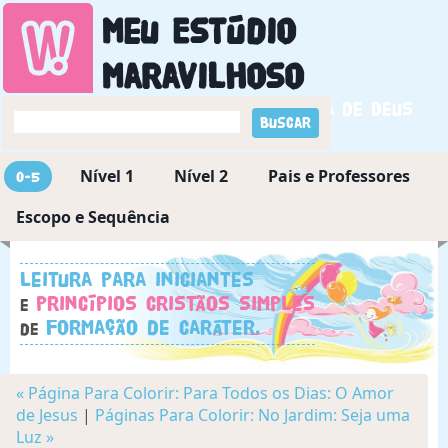
Meu Estúdio
Maravilhoso
Descobrindo a maravilha de Deus
Nível 1
Nível 2
Pais e Professores
0-5
Escopo e Sequência
Leitura para iniciantes
princípios cristãos simples
e
formação de caráter.
de
« Página Para Colorir: Para Todos os Dias: O Amor
de Jesus
|
Páginas Para Colorir: No Jardim: Seja uma
Luz »