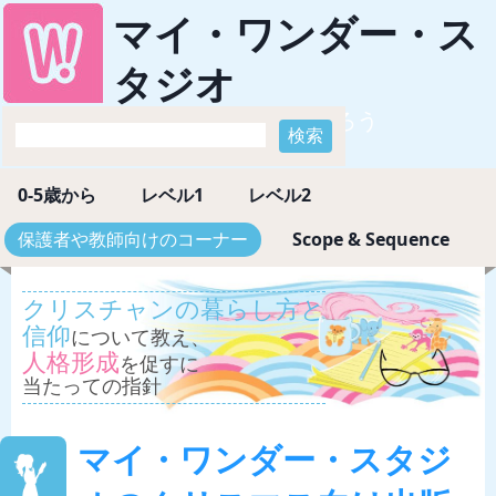
マイ・ワンダー・ス
タジオ
神様のすばらしさを知ろう
0-5歳から
レベル1
レベル2
Scope & Sequence
保護者や教師向けのコーナー
クリスチャンの暮らし方と
信仰
について教え、
人格形成
を促すに
当たっての指針
マイ・ワンダー・スタジ