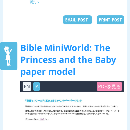
救い
EMAIL POST
PRINT POST
Bible MiniWorld: The
Princess and the Baby
paper model
EN
JA
PDFを見る