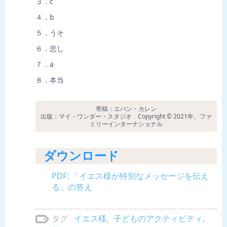
３．c
４．b
５．うそ
６．悲し
７．a
８．本当
寄稿：エバン・カレン
出版：マイ・ワンダー・スタジオ Copyright © 2021年、ファ
ミリーインターナショナル
ダウンロード
PDF: 「イエス様が特別なメッセージを伝え
る」の答え
イエス様
,
子どものアクティビティ
,
タグ