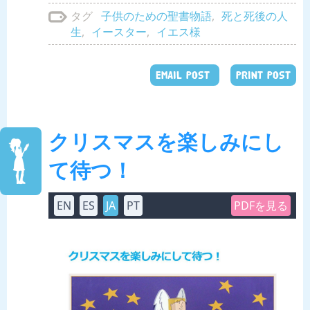
子供のための聖書物語
,
死と死後の人
タグ
生
,
イースター
,
イエス様
EMAIL POST
PRINT POST
クリスマスを楽しみにし
て待つ！
EN
ES
JA
PT
PDFを見る