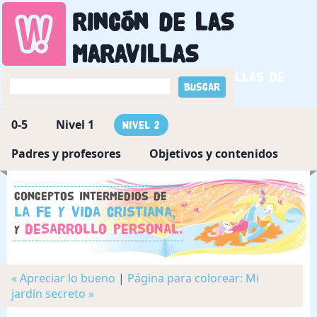
Rincón de las
maravillas
Descubriendo las maravillas de
Dios
0-5
Nivel 1
Nivel 2
Padres y profesores
Objetivos y contenidos
Conceptos intermedios de
la fe y vida cristiana,
desarrollo personal.
y
« Apreciar lo bueno
|
Página para colorear: Mi
jardín secreto »