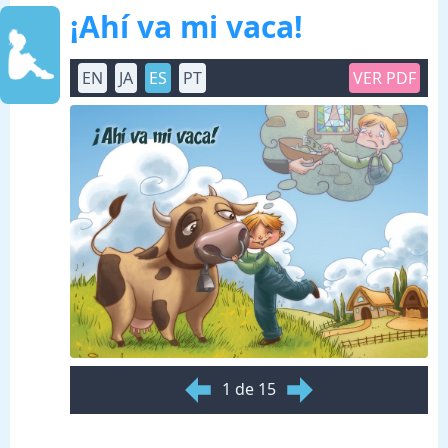
¡Ahí va mi vaca!
EN
JA
ES
PT
VER PDF
1 de 15