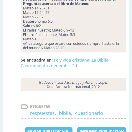
Preguntas acerca del libro de Mateo»:
Mateo 14:25–31
Mateo 17:24–27
Mateo 22:37
Deuteronomio 6:5
Salmos 8:2
El Padre nuestro; Mateo 6:9–13
El sermón del monte, Mateo 5:3
Mateo 10:30
«Y les aseguro que estaré con ustedes siempre, hasta el fin
del mundo.» Mateo 28:20.
Se encuadra en:
Fe y vida cristiana: La Biblia:
Conocimientos generales-2d
Traducción: Luis Azcuénaga y Antonia López.
© La Familia Internacional, 2012
Etiquetas
respuestas
,
biblia
,
cuestionario
ENVIAR PUBLICACIÓN
IMPRIMIR PUBLICACIÓN