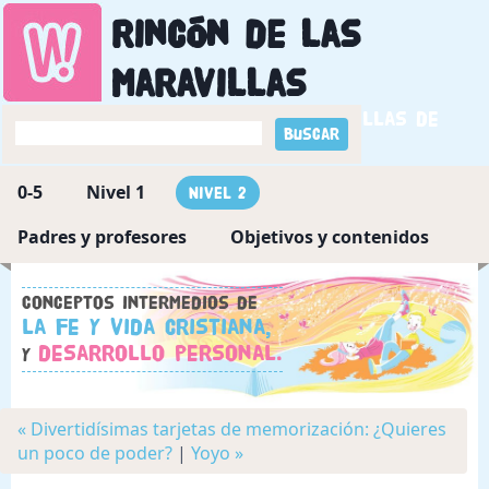
Rincón de las
maravillas
Descubriendo las maravillas de
Dios
0-5
Nivel 1
Nivel 2
Padres y profesores
Objetivos y contenidos
Conceptos intermedios de
la fe y vida cristiana,
desarrollo personal.
y
« Divertidísimas tarjetas de memorización: ¿Quieres
un poco de poder?
|
Yoyo »