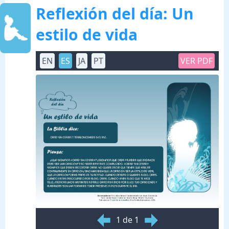
Reflexión del día: Un
estilo de vida
EN
ES
JA
PT
VER PDF
1 de 1