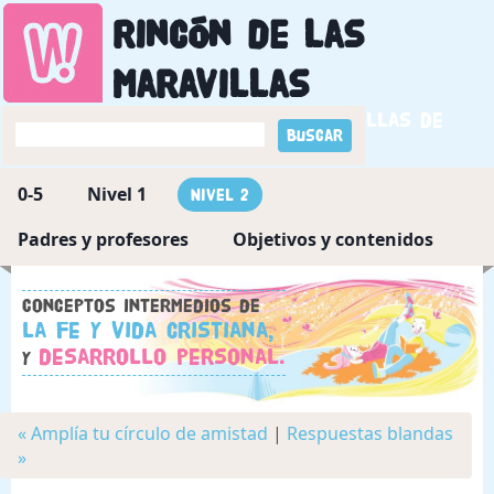
Rincón de las
maravillas
Descubriendo las maravillas de
Dios
0-5
Nivel 1
Nivel 2
Padres y profesores
Objetivos y contenidos
Conceptos intermedios de
la fe y vida cristiana,
desarrollo personal.
y
« Amplía tu círculo de amistad
|
Respuestas blandas
»