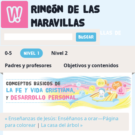
Rincón de las
maravillas
Descubriendo las maravillas de
Dios
0-5
Nivel 2
Nivel 1
Padres y profesores
Objetivos y contenidos
Conceptos básicos de
la fe y vida cristiana,
desarrollo personal.
y
« Enseñanzas de Jesús: Enséñanos a orar—Página
para colorear
|
La casa del árbol »