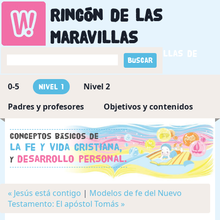
Rincón de las
maravillas
Descubriendo las maravillas de
Dios
0-5
Nivel 2
Nivel 1
Padres y profesores
Objetivos y contenidos
Conceptos básicos de
la fe y vida cristiana,
desarrollo personal.
y
« Jesús está contigo
|
Modelos de fe del Nuevo
Testamento: El apóstol Tomás »