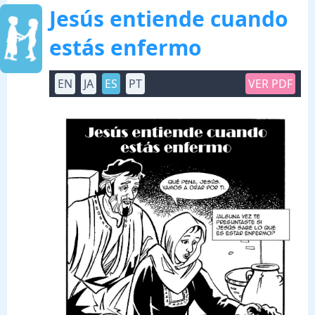
Jesús entiende cuando
estás enfermo
EN
JA
ES
PT
VER PDF