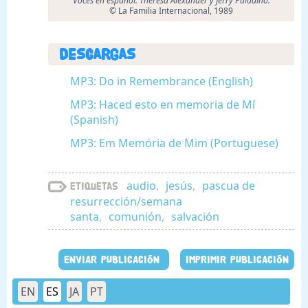
Voces en español: Theresa Alexander y Jerry Paladino.
© La Familia Internacional, 1989
Descargas
MP3: Do in Remembrance (English)
MP3: Haced esto en memoria de Mí
(Spanish)
MP3: Em Memória de Mim (Portuguese)
audio
,
jesús
,
pascua de
Etiquetas
resurrección/semana
santa
,
comunión
,
salvación
ENVIAR PUBLICACIÓN
IMPRIMIR PUBLICACIÓN
EN
ES
JA
PT