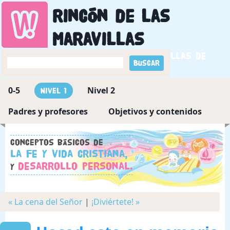
Rincón de las
maravillas
Descubriendo las maravillas de
Dios
0-5
Nivel 2
Nivel 1
Padres y profesores
Objetivos y contenidos
Conceptos básicos de
la fe y vida cristiana,
desarrollo personal.
y
« La cena del Señor
|
¡Diviértete! »