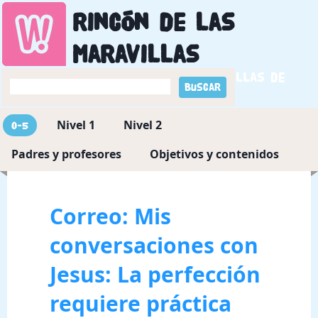
Rincón de las
maravillas
Descubriendo las maravillas de
Dios
Nivel 1
Nivel 2
0-5
Padres y profesores
Objetivos y contenidos
Correo: Mis
conversaciones con
Jesus: La perfección
requiere práctica