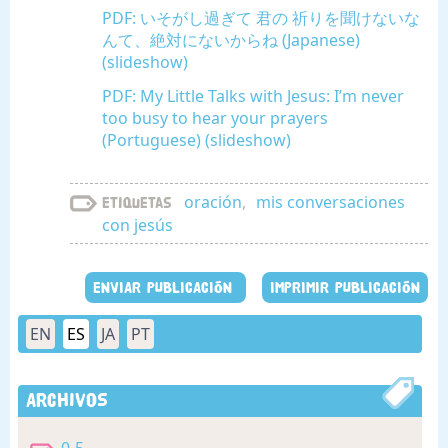
PDF: いそがし過ぎて 君の 祈りを聞けないな
んて、絶対にないからね (Japanese)
(slideshow)
PDF: My Little Talks with Jesus: I’m never
too busy to hear your prayers
(Portuguese) (slideshow)
oración
,
mis conversaciones
Etiquetas
con jesús
ENVIAR PUBLICACIÓN
IMPRIMIR PUBLICACIÓN
EN
ES
JA
PT
Archivos