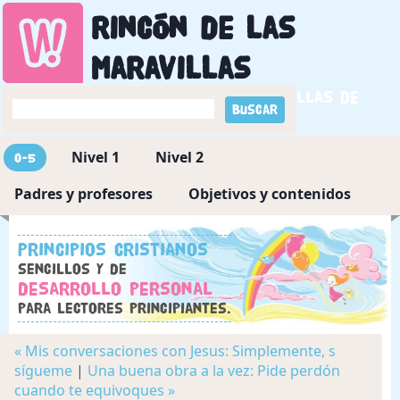
Rincón de las
maravillas
Descubriendo las maravillas de
Dios
Nivel 1
Nivel 2
0-5
Padres y profesores
Objetivos y contenidos
Principios cristianos
sencillos y de
desarrollo personal
para lectores principiantes.
« Mis conversaciones con Jesus: Simplemente, s
sígueme
|
Una buena obra a la vez: Pide perdón
cuando te equivoques »