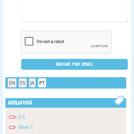
EN
ES
JA
PT
Arquivos
0-5
Nível 1