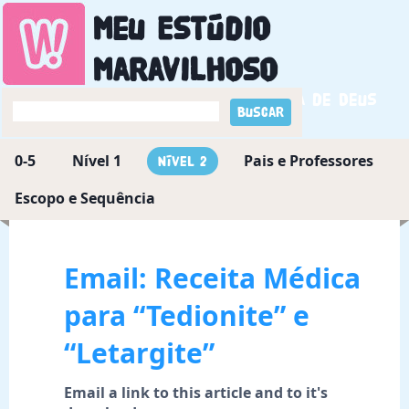
Meu Estúdio
Maravilhoso
Descobrindo a maravilha de Deus
0-5
Nível 1
Pais e Professores
Nível 2
Escopo e Sequência
Email: Receita Médica
para “Tedionite” e
“Letargite”
Email a link to this article and to it's