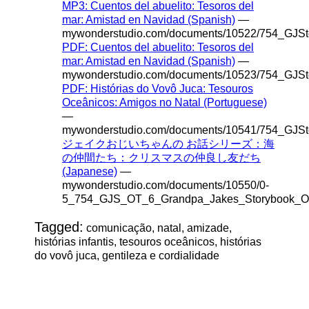
MP3: Cuentos del abuelito: Tesoros del
mar: Amistad en Navidad (Spanish)
—
mywonderstudio.com/documents/10522/754_GJS
PDF: Cuentos del abuelito: Tesoros del
mar: Amistad en Navidad (Spanish)
—
mywonderstudio.com/documents/10523/754_GJS
PDF: Histórias do Vovô Juca: Tesouros
Oceânicos: Amigos no Natal (Portuguese)
—
mywonderstudio.com/documents/10541/754_GJSt
ジェイクおじいちゃんの お話シリーズ：海
の仲間たち：クリスマスの仲良し友だち
(Japanese)
—
mywonderstudio.com/documents/10550/0-
5_754_GJS_OT_6_Grandpa_Jakes_Storybook_Oc
Tagged:
comunicação, natal, amizade,
histórias infantis, tesouros oceânicos, histórias
do vovô juca, gentileza e cordialidade