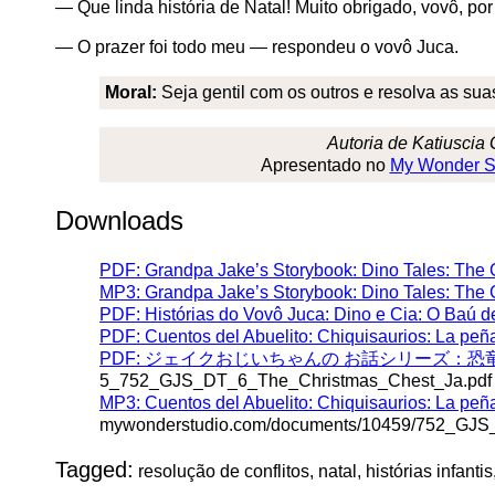
— Que linda história de Natal! Muito obrigado, vovô, por
— O prazer foi todo meu — respondeu o vovô Juca.
Moral:
Seja gentil com os outros e resolva as sua
Autoria de Katiuscia 
Apresentado no
My Wonder S
Downloads
PDF: Grandpa Jake’s Storybook: Dino Tales: The 
MP3: Grandpa Jake’s Storybook: Dino Tales: The 
PDF: Histórias do Vovô Juca: Dino e Cia: O Baú d
PDF: Cuentos del Abuelito: Chiquisaurios: La peñ
PDF: ジェイクおじいちゃんの お話シリーズ：恐竜
5_752_GJS_DT_6_The_Christmas_Chest_Ja.pdf
MP3: Cuentos del Abuelito: Chiquisaurios: La peñ
mywonderstudio.com/documents/10459/752_GJS
Tagged:
resolução de conflitos, natal, histórias infantis