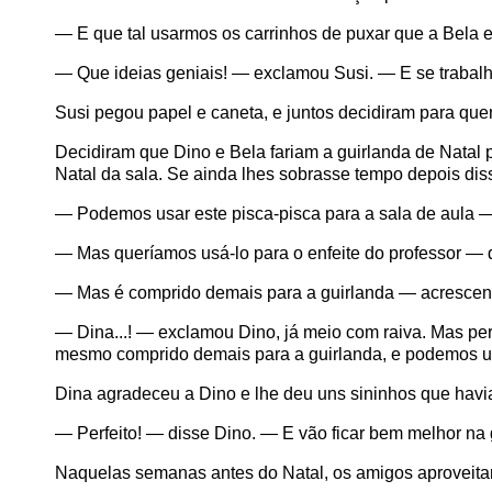
— E que tal usarmos os carrinhos de puxar que a Bela 
— Que ideias geniais! — exclamou Susi. — E se trabalh
Susi pegou papel e caneta, e juntos decidiram para que
Decidiram que Dino e Bela fariam a guirlanda de Natal pa
Natal da sala. Se ainda lhes sobrasse tempo depois dis
— Podemos usar este pisca-pisca para a sala de aula — 
— Mas queríamos usá-lo para o enfeite do professor — d
— Mas é comprido demais para a guirlanda — acrescento
— Dina...! — exclamou Dino, já meio com raiva. Mas per
mesmo comprido demais para a guirlanda, e podemos us
Dina agradeceu a Dino e lhe deu uns sininhos que havia
— Perfeito! — disse Dino. — E vão ficar bem melhor na 
Naquelas semanas antes do Natal, os amigos aproveitar