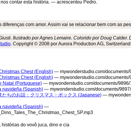
 nos contar esta história. — acrescentou Pedro.
s diferenças com amor. Assim vai se relacionar bem com as pesso
Giusti. Ilustrado por Agnes Lemaire. Colorido por Doug Calder
tudio
. Copyright © 2008 por Aurora Production AG, Switzerland.
Christmas Chest (English)
— mywonderstudio.com/documents/
Christmas Chest (English)
— mywonderstudio.com/documents/
e Natal (Portuguese)
— mywonderstudio.com/documents/9896/
a navideña (Spanish)
— mywonderstudio.com/documents/9897
たちのお話：クリスマス・ボックス (Japanese)
— mywonderst
a navideña (Spanish)
—
_Dino_Tales_The_Christmas_Chest_SP.mp3
, histórias do vovô juca, dino e cia