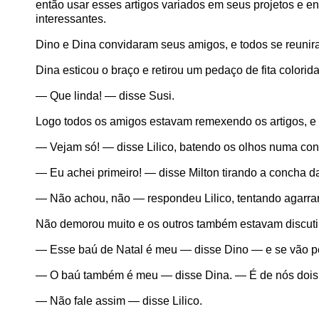
então usar esses artigos variados em seus projetos e e
interessantes.
Dino e Dina convidaram seus amigos, e todos se reunira
Dina esticou o braço e retirou um pedaço de fita colorida
— Que linda! — disse Susi.
Logo todos os amigos estavam remexendo os artigos, e f
— Vejam só! — disse Lilico, batendo os olhos numa co
— Eu achei primeiro! — disse Milton tirando a concha 
— Não achou, não — respondeu Lilico, tentando agarrar
Não demorou muito e os outros também estavam discutin
— Esse baú de Natal é meu — disse Dino — e se vão pe
— O baú também é meu — disse Dina. — É de nós dois
— Não fale assim — disse Lilico.