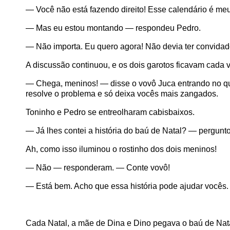
— Você não está fazendo direito! Esse calendário é meu
— Mas eu estou montando — respondeu Pedro.
— Não importa. Eu quero agora! Não devia ter convidado
A discussão continuou, e os dois garotos ficavam cada v
— Chega, meninos! — disse o vovô Juca entrando no quar
resolve o problema e só deixa vocês mais zangados.
Toninho e Pedro se entreolharam cabisbaixos.
— Já lhes contei a história do baú de Natal? — pergunt
Ah, como isso iluminou o rostinho dos dois meninos!
— Não — responderam. — Conte vovô!
— Está bem. Acho que essa história pode ajudar vocês.
Cada Natal, a mãe de Dina e Dino pegava o baú de Nata