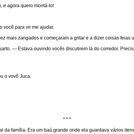
, e agora quero montá-lo!
 você para vir me ajudar.
ez mais zangados e começaram a gritar e a dizer coisas feias u
to. — Estava ouvindo vocês discutirem lá do corredor. Precisa
ou o vovô Juca.
* * *
l da família. Era um baú grande onde ela guardava vários iten