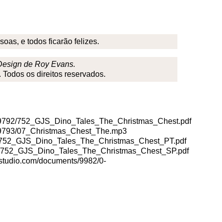
as, e todos ficarão felizes.
. Design de Roy Evans.
 Todos os direitos reservados.
9792/752_GJS_Dino_Tales_The_Christmas_Chest.pdf
9793/07_Christmas_Chest_The.mp3
752_GJS_Dino_Tales_The_Christmas_Chest_PT.pdf
/752_GJS_Dino_Tales_The_Christmas_Chest_SP.pdf
udio.com/documents/9982/0-