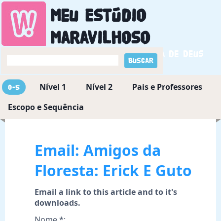
Meu Estúdio
Maravilhoso
Descobrindo a maravilha de Deus
Nível 1
Nível 2
Pais e Professores
0-5
Escopo e Sequência
Email: Amigos da
Floresta: Erick E Guto
Email a link to this article and to it's
downloads.
Nome *: