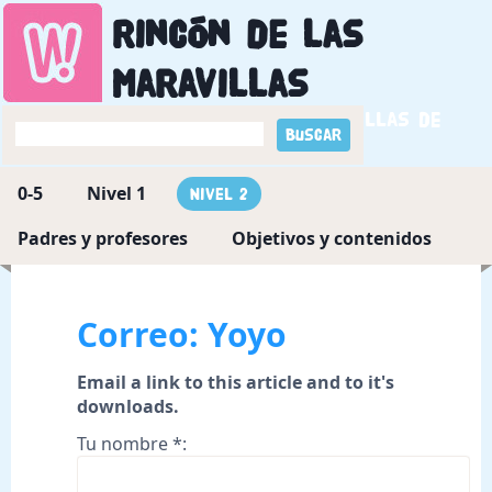
Rincón de las
maravillas
Descubriendo las maravillas de
Dios
0-5
Nivel 1
Nivel 2
Padres y profesores
Objetivos y contenidos
Correo: Yoyo
Email a link to this article and to it's
downloads.
Tu nombre *: